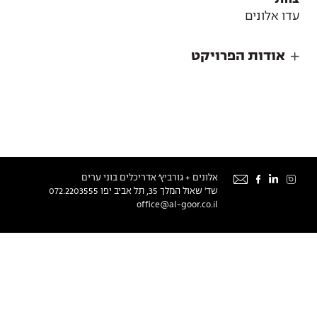
עדו אלונים
אודות הפרויקט
אודות
אלונים + גורביץ׳ אדריכלים בוני ערים
שד' שאול המלך 35, תל אביב יפו
072.2203555
צור קשר
office@al-goor.co.il