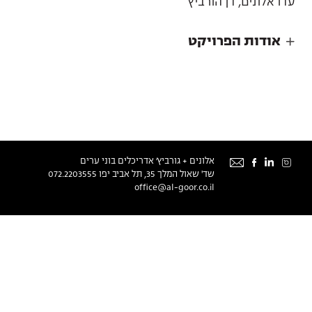
עדו אלונים, דן הורביץ
אודות הפרויקט
אודות
אלונים + גורביץ׳ אדריכלים בוני ערים
שד' שאול המלך 35, תל אביב יפו
072.2203555
office@al-goor.co.il
צור קשר