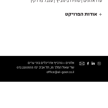
עדו אלונים | סתיו רבינוביץ' | ענבל פרדקין
אודות הפרויקט
אודות
אלונים + גורביץ׳ אדריכלים בוני ערים
צור קשר
שד' שאול המלך 35, תל אביב יפו
072.2203555
office@al-goor.co.il
English