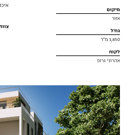
איכו
מיקום
אזור
צוות
גודל
3,850 מ"ר
לקוח
אהרוני גרופ