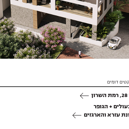
קטים דומים
ון
ולים + הגופר
נת עזרא והארגזים