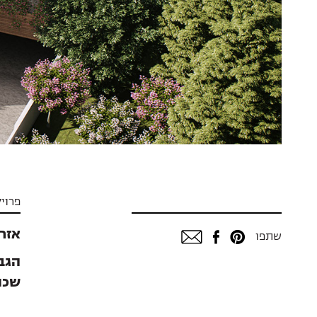
פרוי
אזר 28, רמת השר
שתפו
הגבע
שכו